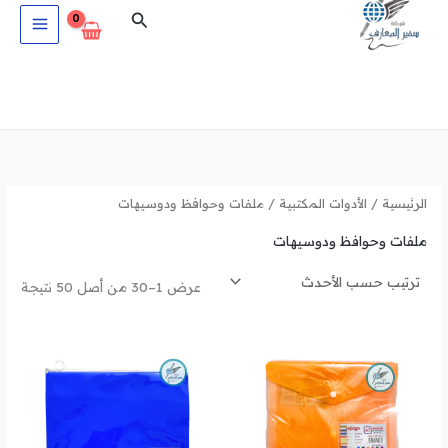
تم
خطي
البحث
الفرز
حس
لى
الأح
لمحتوى
الرئيسية
/
الأدوات المكتبية
/ ملفات وحوافظ ودوسيهات
ملفات وحوافظ ودوسيهات
عرض 1–30 من أصل 50 نتيجة
نطاق
نطاق
السعر:
السعر:
من
من
خلال
خلال