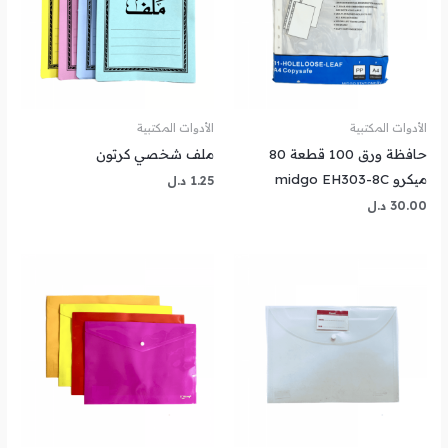
الأدوات المكتبية
الأدوات المكتبية
حافظة ورق 100 قطعة 80
ملف شخصي كرتون
ميكرو midgo EH303-8C
1.25
د.ل
30.00
د.ل