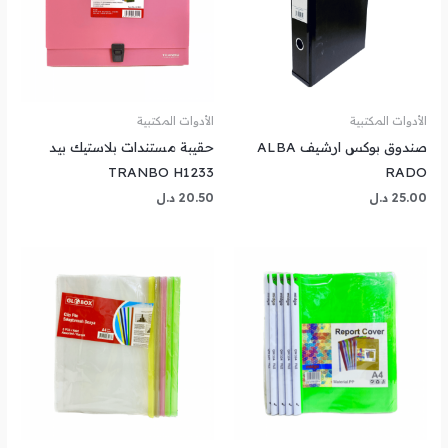
الأدوات المكتبية
الأدوات المكتبية
صندوق بوكس ارشيف ALBA
حقيبة مستندات بلاستيك بيد
TRANBO H1233
RADO
25.00
د.ل
20.50
د.ل
نطاق
السعر:
من
خلال