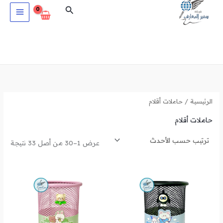
تم
خطي
البحث
الفرز
حس
لى
الأح
لمحتوى
الرئيسية
/ حاملات أقلام
حاملات أقلام
عرض 1–30 من أصل 33 نتيجة