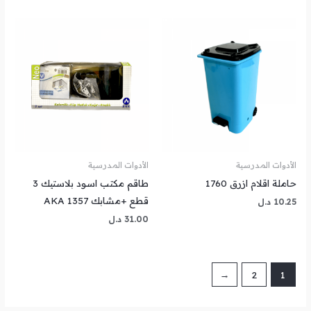
الأدوات المدرسية
الأدوات المدرسية
حاملة اقلام ازرق 1760
طاقم مكتب اسود بلاستيك 3
قطع +مشابك AKA 1357
10.25
د.ل
31.00
د.ل
←
2
1