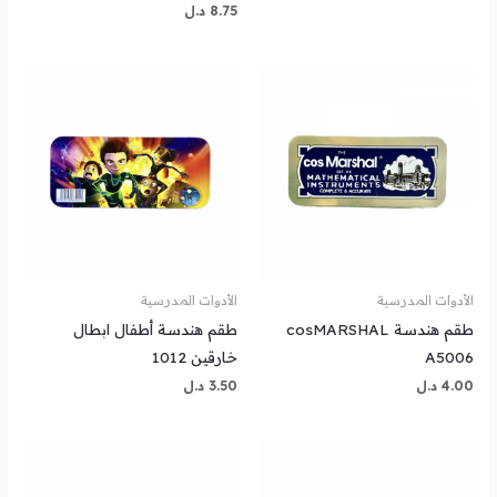
8.75
د.ل
الأدوات المدرسية
الأدوات المدرسية
طقم هندسة cosMARSHAL
طقم هندسة أطفال ابطال
A5006
خارقين 1012
4.00
د.ل
3.50
د.ل