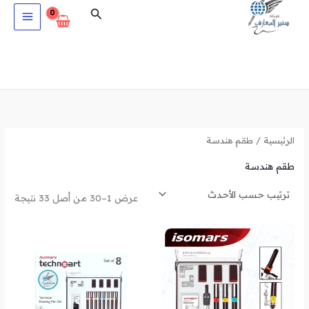
تم
خطي
البحث
الفرز
حس
لى
الأح
لمحتوى
الرئيسية
/ طقم هندسة
طقم هندسة
عرض 1–30 من أصل 33 نتيجة