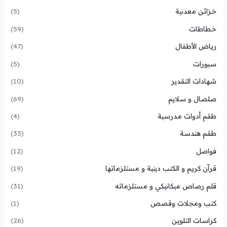
خزائن معدنية
(5)
خطاطات
(59)
رياض الأطفال
(47)
سبورات
(5)
شهادات التقدير
(10)
صلصال و سلايم
(69)
طقم أدوات مدرسية
(4)
طقم هندسة
(33)
فواصل
(12)
قرآن كريم و الكتب دينية و مستلزماتها
(19)
قلم رصاص ميكانيكي و مستلزماته
(31)
كتب ومجلات وقصص
(1)
كراسات التلوين
(26)