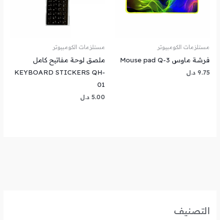
مستلزمات الكومبيوتر
مستلزمات الكومبيوتر
فرشة ماوس Mouse pad Q-3
ملصق لوحة مفاتيح كامل
KEYBOARD STICKERS QH-
9.75
د.ل
01
5.00
د.ل
التصنيف