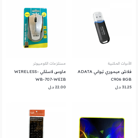
الأدوات المكتبية
مستلزمات الكومبيوتر
فلاش ميموري تيواني ADATA
ماوس لاسلكي WIRELESS-
WB-707-WEIB
C906 8GB
31.25
د.ل
22.00
د.ل