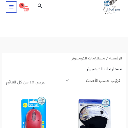
تم
خطي
البحث
الفرز
حس
لى
الأح
لمحتوى
الرئيسية
/ مستلزمات الكومبيوتر
مستلزمات الكومبيوتر
عرض ⁦10⁩ من كل النتائج