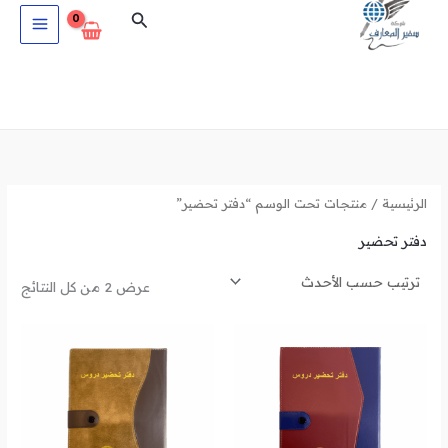
تم
خطي
البحث
الفرز
حس
لى
الأح
لمحتوى
الرئيسية
/ منتجات تحت الوسم “دفتر تحضير”
دفتر تحضير
عرض ⁦2⁩ من كل النتائج