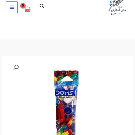
خطي
البحث
لى
لمحتوى
كمية
ألوان
تمبرا
6
الوان
DOMS3454