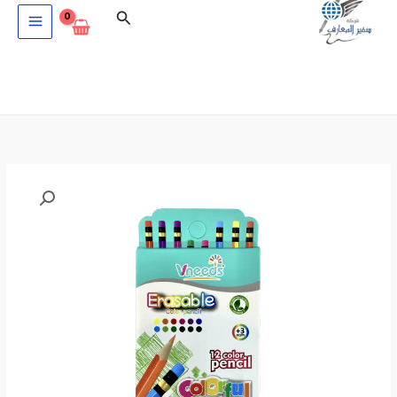
خطي
البحث
لى
لمحتوى
كمية
الوان
خشب
بمحاية
12
لون
Vneeds
V.06.45