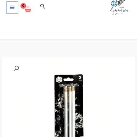
خطي
البحث
لى
لمحتوى
كمية
طاقم
اقلام
فحم
ابيض
3
قطع
KeepSmiling
TB-
1010