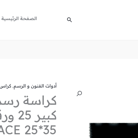
الصفحة الرئيسية
البحث
أدوات الفنون و الرسم
,
كراس 
كمية
كراسة رسم
كراسة
رسم
أسود
حلوزني
ACE 25*35
كبير
25