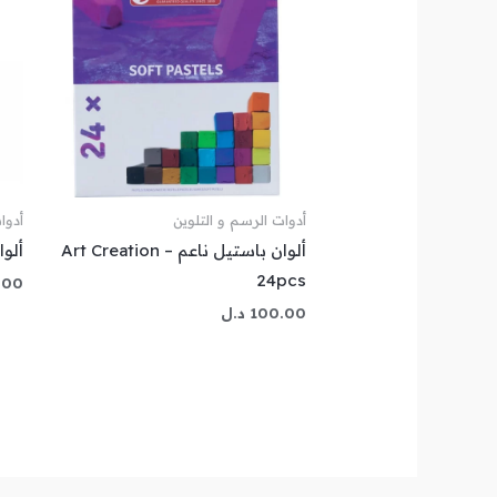
أدوات الرسم و التلوين
أدوا
ألوان باستيل ناعم Art Creation –
ألوا
24pcs
.00
100.00
د.ل