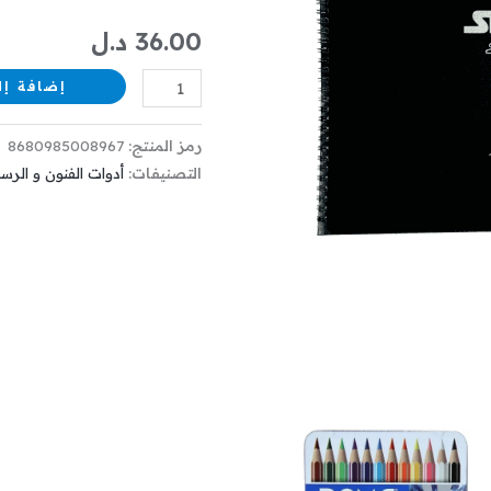
ورقة
36.00
د.ل
140
جرام
إضافة إل
SPACE
25*35
رمز المنتج:
8680985008967
التصنيفات:
أدوات الفنون و الرس