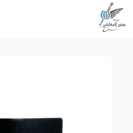
خطي
لى
لمحتوى