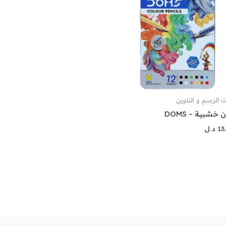
ت الرسم و التلوين
ن خشبية – DOMS
13
د.ل