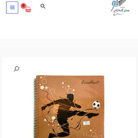
خطي
البحث
لى
لمحتوى
كمية
مذكرة
محاضرات
150
ورقة
Flamingo23101
5-
sub
A4