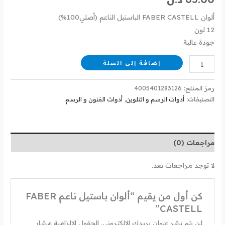
ألوان FABER CASTELL الباستيل الناعم (أصلي100%)
12 لون
جودة عالية
إضافة إلى السلة
رمز المنتج:
4005401283126
التصنيفات:
أدوات الرسم و التلوين
,
أدوات الفنون و الرسم
مراجعات (0)
لا توجد مراجعات بعد.
كن أول من يقيم “ألوان باستيل ناعم FABER
CASTELL”
لن يتم نشر عنوان بريدك الإلكتروني.
الحقول الإلزامية مشار