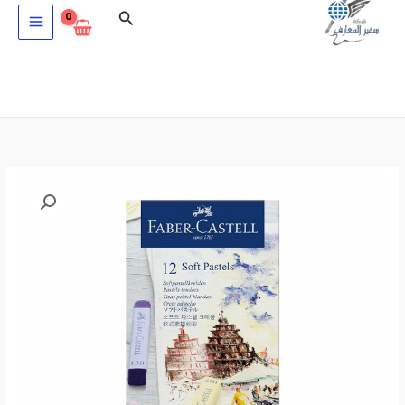
خطي
البحث
لى
لمحتوى
كمية
ألوان
باستيل
ناعم
FABER
CASTELL