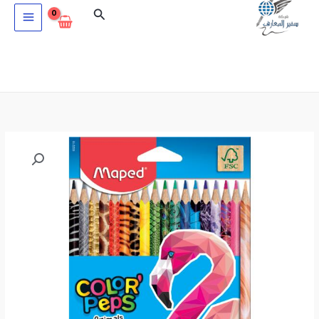
خطي
البحث
لى
لمحتوى
كمية
ألوان
خشبية
-
Maped
Color'Peps
animals