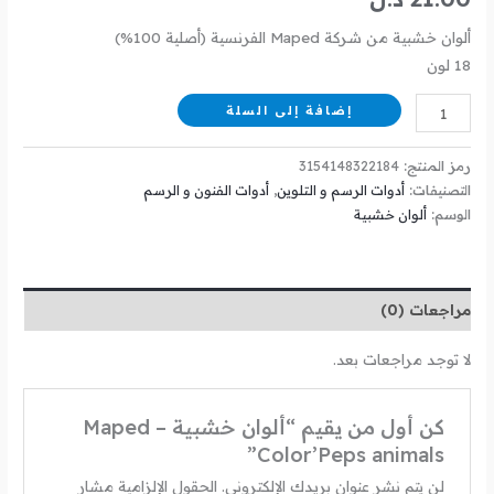
ألوان خشبية من شركة Maped الفرنسية (أصلية 100%)
18 لون
إضافة إلى السلة
رمز المنتج:
3154148322184
التصنيفات:
أدوات الرسم و التلوين
,
أدوات الفنون و الرسم
الوسم:
ألوان خشبية
مراجعات (0)
لا توجد مراجعات بعد.
كن أول من يقيم “ألوان خشبية – Maped
Color’Peps animals”
لن يتم نشر عنوان بريدك الإلكتروني.
الحقول الإلزامية مشار