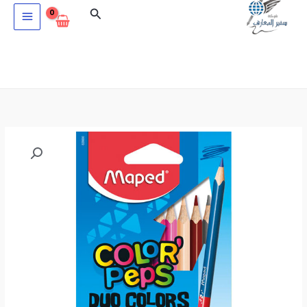
خطي
البحث
لى
لمحتوى
كمية
ألوان
خشبية
-
Maped
Color'Peps
duo
colors