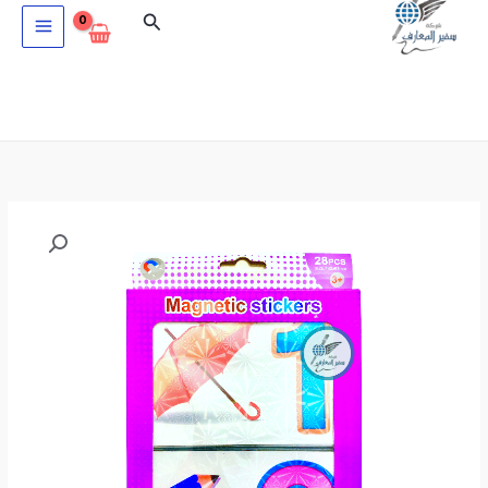
خطي
البحث
لى
لمحتوى
كمية
ارقام
ممغنطة
كارطة
28
قطعة
H
082