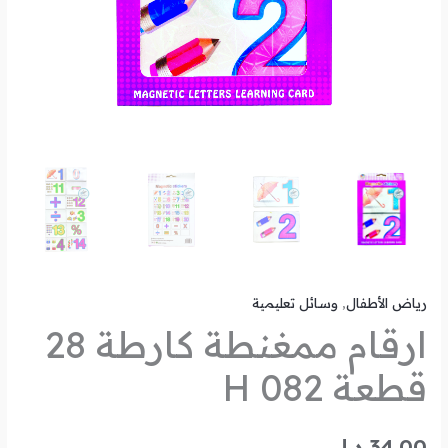
رياض الأطفال
,
وسائل تعليمية
ارقام ممغنطة كارطة 28
قطعة H 082
34.00
د.ل