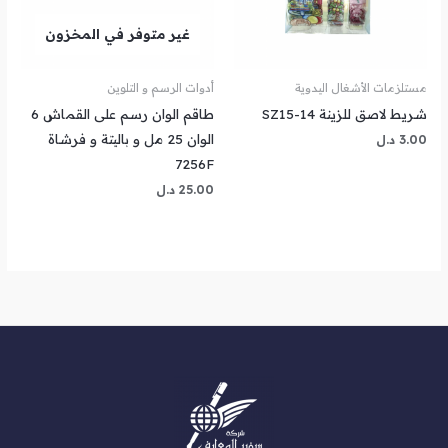
غير متوفر في المخزون
مستلزمات الأشغال اليدوية
أدوات الرسم و التلوين
شريط لاصق للزينة SZ15-14
طاقم الوان رسم على القماش 6
الوان 25 مل و باليتة و فرشاة
3.00
د.ل
7256F
25.00
د.ل