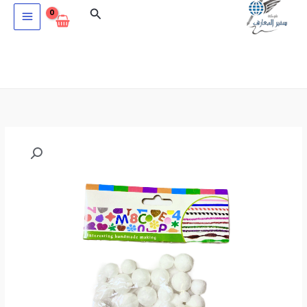
خطي
البحث
لى
لمحتوى
كمية
اشغال
كرات
فوم
مقاسات
16-
9