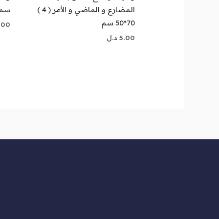
المضارع و الماضي و الأمر ( 4 )
سم
70*50 سم
.00
5.00
د.ل