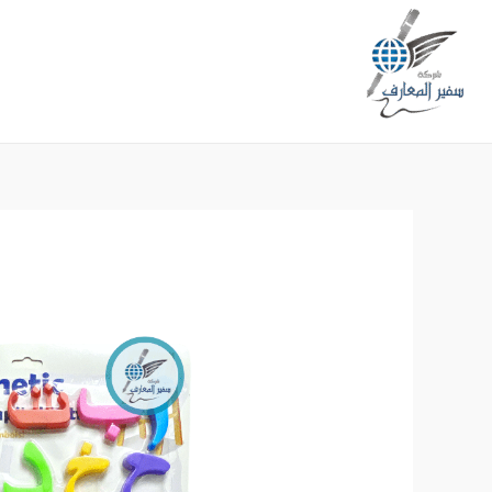
خطي
لى
لمحتوى