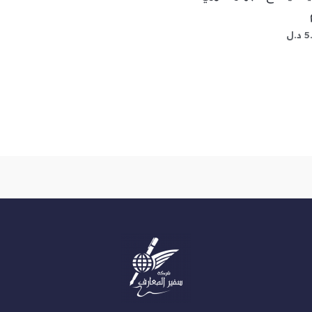
5
د.ل