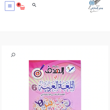
خطي
البحث
لى
لمحتوى
كمية
الهدف
في
اللغة
العربية
للصف
السادس