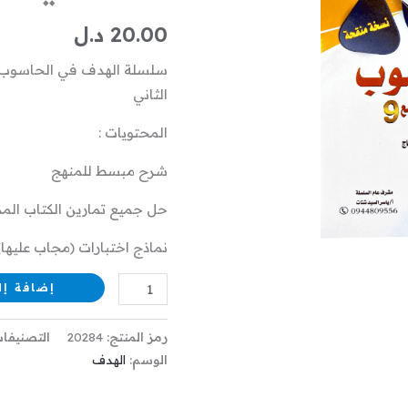
الفصل
20.00
د.ل
الدراسي
سلسلة الهدف في الحاسوب ل
الأول
الثاني
و
الثاني
المحتويات :
شرح مبسط للمنهج
حل جميع تمارين الكتاب ال
نماذج اختبارات (مجاب عليها)
إضافة إل
رمز المنتج:
20284
التصنيفا
الوسم:
الهدف