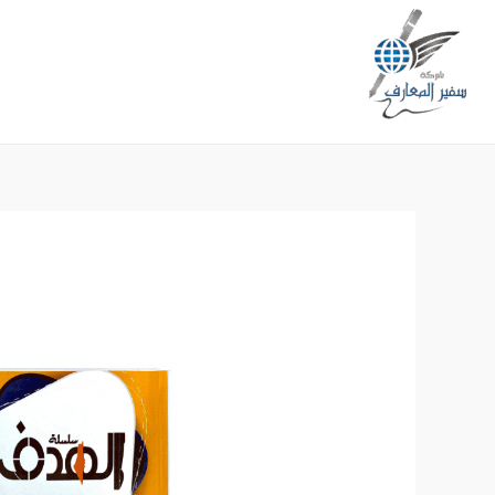
خطي
لى
لمحتوى