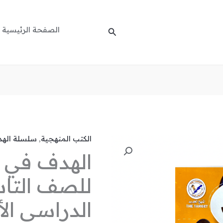
الصفحة الرئيسية
البحث
الكتب المنهجية
,
سلسلة اله
كمية
الهدف في 
الهدف
في
للصف التا
الحاسوب
للصف
الدراسي الأ
التاسع
-