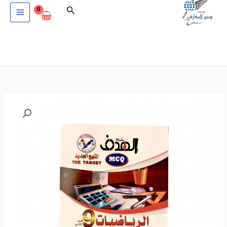
خطي
البحث
لى
لمحتوى
كمية
الهدف
MCQ
في
الرياضيات
للصف
التاسع