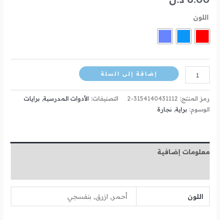
اللون
إضافة إلى السلة
رمز المنتج:
3154140431112-2
التصنيفات:
الأدوات المدرسية
,
برايات
الوسوم:
براية
,
نجارة
معلومات إضافية
مراجعات (0)
اللون
أحمر, ازرق, بنفسجي