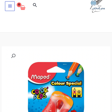
خطي
البحث
لى
لمحتوى
كمية
براية
ثنائية
MAPED
COLOR'PEPS