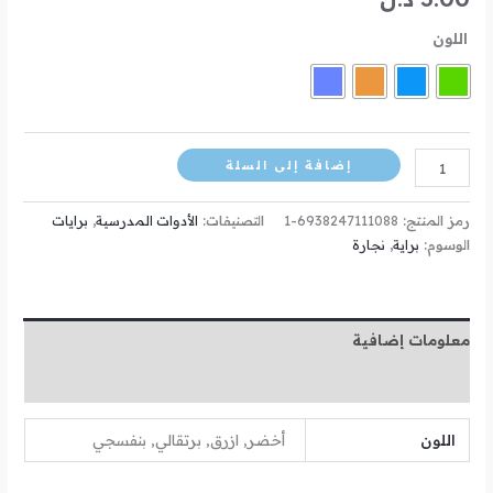
اللون
إضافة إلى السلة
رمز المنتج:
6938247111088-1
التصنيفات:
الأدوات المدرسية
,
برايات
الوسوم:
براية
,
نجارة
معلومات إضافية
مراجعات (0)
اللون
أخضر, ازرق, برتقالي, بنفسجي