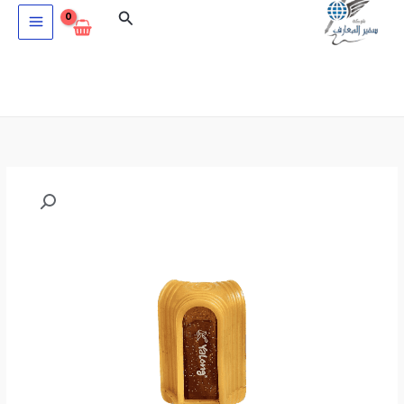
خطي
البحث
لى
لمحتوى
كمية
براية
فردية
بخطاء
Yalong
YL17035