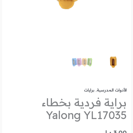
الأدوات المدرسية
,
برايات
براية فردية بخطاء
Yalong YL17035
3.00
د.ل