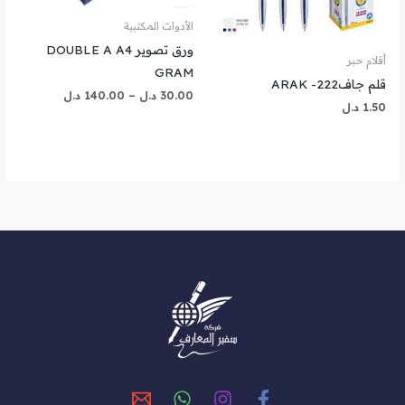
الأدوات المكتبية
ورق تصوير DOUBLE A A4
أقلام حبر
GRAM
قلم جافARAK -222
30.00
د.ل
–
140.00
د.ل
1.50
د.ل