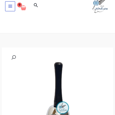
خطي
البحث
لى
لمحتوى
كمية
جرس
ممسك
QJ126-
01