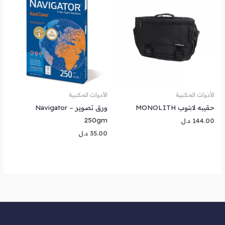
الأدوات المكتبية
الأدوات المكتبية
حقيبه لابتوب MONOLITH
ورق تصوير Navigator –
250gm
144.00
د.ل
35.00
د.ل