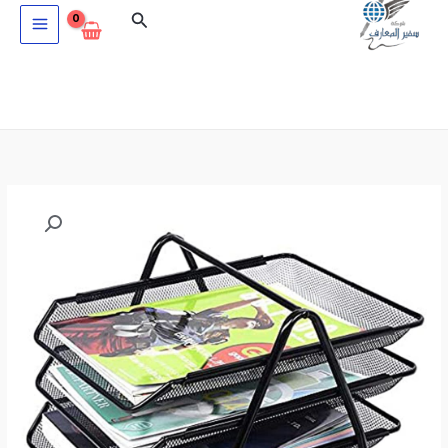
خطي
البحث
لى
لمحتوى
كمية
حاملة
مستندات
ثلاثة
دور
معدنية
مشبكJS3001