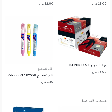
12.00
د.ل
12.00
د.ل
ورق تصوير PAPERLINE
أقلام تصحيح
95.00
د.ل
قلم تصحيح Yalong YL192538
1.50
د.ل
منتجات ذات صلة