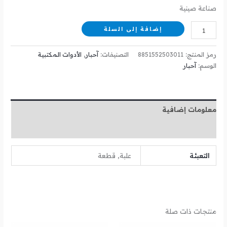
صناعة صينية
إضافة إلى السلة
رمز المنتج:
8851552503011
التصنيفات:
آحبار
,
الأدوات المكتبية
الوسم:
آحبار
معلومات إضافية
مراجعات (0)
التعبئة
علبة, قطعة
منتجات ذات صلة