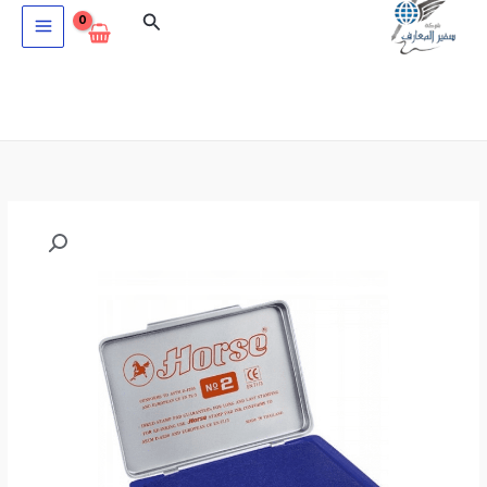
خطي
البحث
لى
لمحتوى
كمية
حبارة
huhua
ازرق