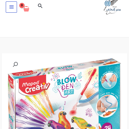
خطي
البحث
لى
لمحتوى
كمية
خطاط
24
لون
مع
رشاش
MAPED
CREATIV