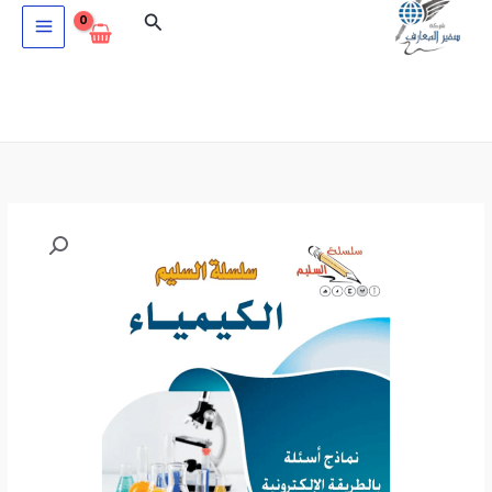
خطي
البحث
لى
لمحتوى
كمية
سلسلة
السليم
في
الكيمياء
للصف
الثالث
الثانوي
2024