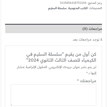
رمز المنتج:
0115836218731106
التصنيفات:
الكتب المنهجية
,
سلسلة السليم
مراجعات (0)
لا توجد مراجعات بعد.
كن أول من يقيم “سلسلة السليم في
الكيمياء للصف الثالث الثانوي 2024”
لن يتم نشر عنوان بريدك الإلكتروني.
الحقول الإلزامية مشار
إليها بـ
*
مراجعتك
*