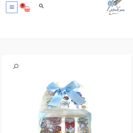
خطي
البحث
لى
لمحتوى
كمية
شريط
لاصق
للزينة
SZ15-
14