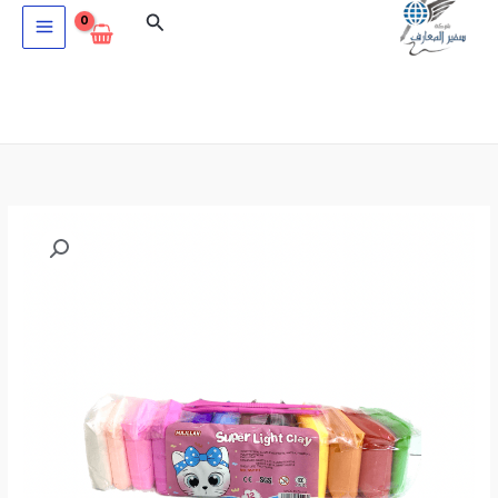
خطي
البحث
لى
لمحتوى
كمية
صلصال
سوبر
فوم
12
قطعة
MAJLLAN
MJ1111