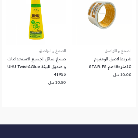
الصمغ و اللواصق
الصمغ و اللواصق
شريط لاصق الومنيوم
صمغ سائل لجميع الاستخدامات
10متر×48مم STAR-FS
و صديق للبيئة UHU Twist&Glue
41955
10.00
د.ل
10.50
د.ل