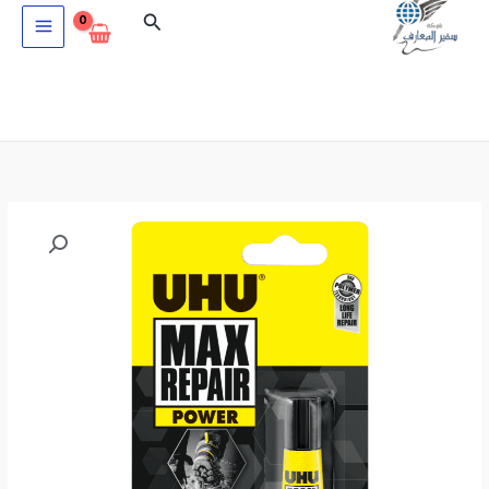
خطي
البحث
لى
لمحتوى
كمية
صمغ
سريع
لكل
الاغراض
UHU-
MAX
REPAIR