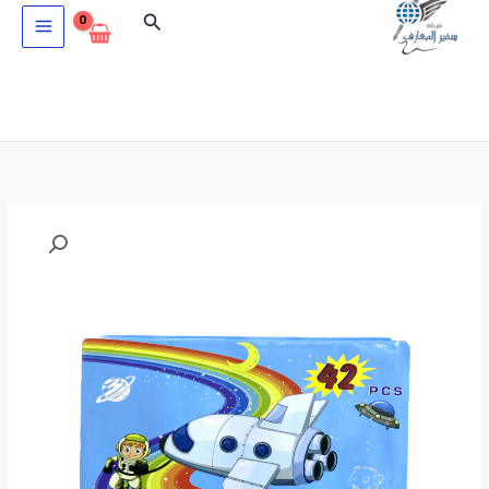
خطي
البحث
لى
لمحتوى
كمية
طاقم
الوان
42
قطعة
رجل
الفضاء
ART
SET