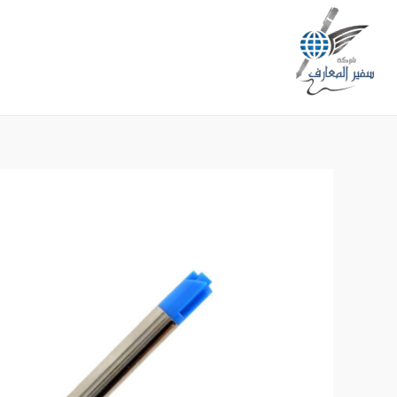
خطي
لى
لمحتوى