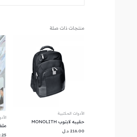
منتجات ذات صلة
الأدوات المكتبية
الأد
حقيبه لابتوب MONOLITH
ملف كلاس
216.00
د.ل
.25