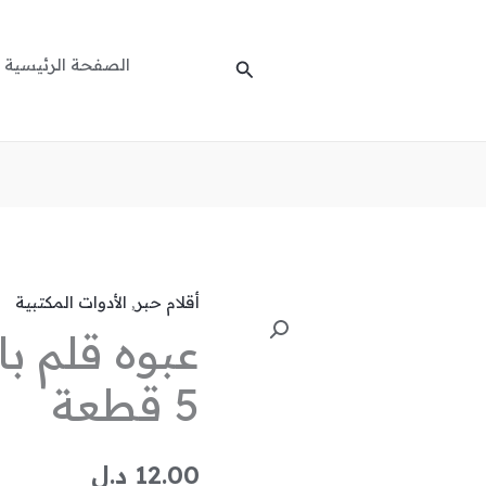
الصفحة الرئيسية
البحث
أقلام حبر
,
الأدوات المكتبية
كمية
عبوه قلم ب
عبوه
قلم
5 قطعة
باركر
صينى
عدد
12.00
د.ل
5