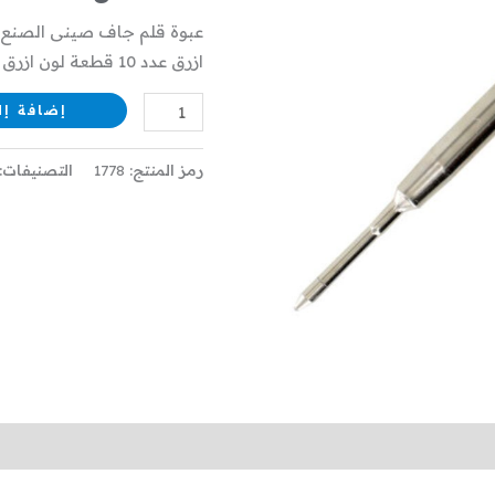
قطعة
عبوة قلم جاف صينى الصنع للا
ازرق عدد 10 قطعة لون ازرق
إضافة إل
رمز المنتج:
1778
التصنيفات: