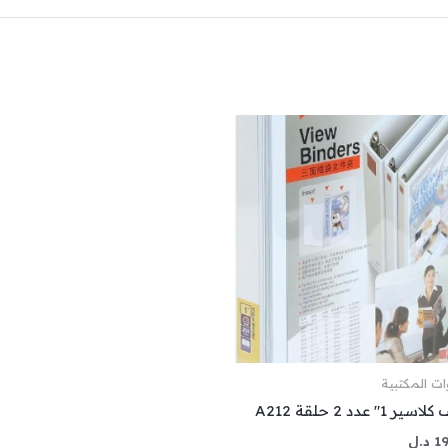
وات المكتبية
ير 1″ عدد 2 حلقة A212
19
د.ل