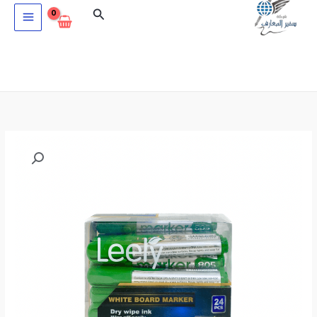
خطي
البحث
لى
لمحتوى
كمية
نطاق
علبة
السعر:
خطاط
سبورة
من
اخضر
24
قطعة
خلال
Leely-
805