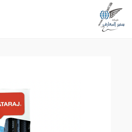
خطي
لى
لمحتوى