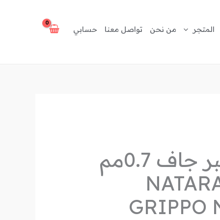
المتجر
من نحن
تواصل معنا
حسابي
علبة قلم حبر جاف 0.7مم
قطع NATARAJ
GRIPPO N