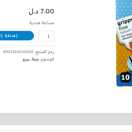
قطع
7.00
د.ل
NATARAJ
صناعة هندية
GRIPPO
Nr.BPN115
إضافة إل
رمز المنتج:
8901324010602
الوسوم:
بنينة
,
بيرو