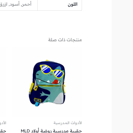
اللون
أحمر, أسود, ازرق
منتجات ذات صلة
الأدوات المدرسية
الأد
حقيبة مدرسية روضة أولاد MLD
حقيب