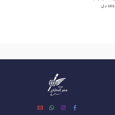
102
د.ل