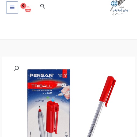
خطي
البحث
لى
لمحتوى
كمية
علبة
قلم
حبر
جاف
1.0مم
12
قطعة
احمر
1003