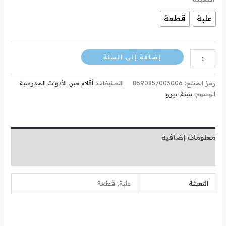
علبة
قطعة
إضافة إلى السلة
رمز المنتج:
8690857003006
التصنيفات:
أقلام حبر
,
الأدوات المدرسية
الوسوم:
بنينة
,
بيرو
معلومات إضافية
مراجعات (0)
التعبئة
علبة, قطعة