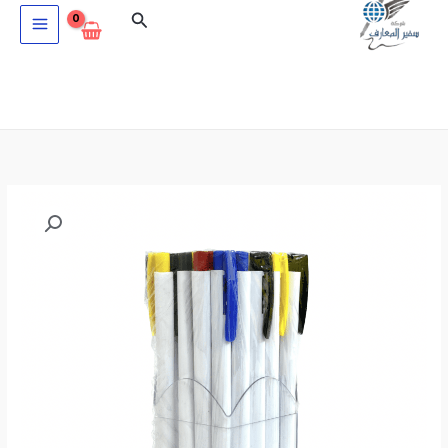
خطي
البحث
لى
لمحتوى
كمية
نطاق
علبة
السعر:
قلم
حبر
من
جاف
1.0مم
50
خلال
قطعة
ARK
CODE.300