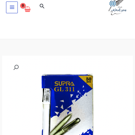
خطي
البحث
لى
لمحتوى
كمية
نطاق
علبة
السعر:
قلم
حبر
من
جاف
1.0مم
50
خلال
قطعة
SUPRA
GL