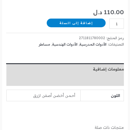
110.00
د.ل
إضافة إلى السلة
رمز المنتج:
2711811780002
التصنيفات:
الأدوات المدرسية
,
الأدوات الهندسية
,
مساطر
معلومات إضافية
مراجعات (0)
اللون
أحمر, أخضر, أصفر, ازرق
منتجات ذات صلة