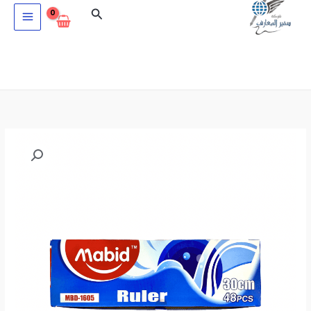
خطي
البحث
لى
لمحتوى
كمية
علبة
مسطرة
بلاستيك
48
قطعة
30
سم
MAPED
MBD-