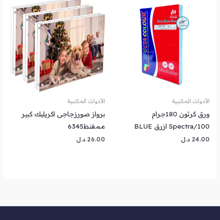
الأدوات المكتبية
الأدوات المكتبية
ورق كرتون 180جرام
برواز صورزجاجى اكريليك كبير
Spectra/100 ازرق BLUE
ممغنط6345
24.00
د.ل
26.00
د.ل