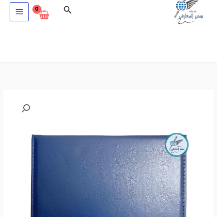
خطي
البحث
لى
لمحتوى
كمية
شهادة
تقدير
سادة
جلد
ازرق
بروش
معدني