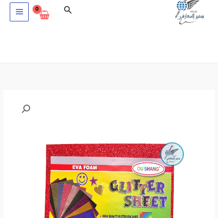
خطي
البحث
لى
لمحتوى
كمية
فوم
اشغال
لامع
لاصق
EVA
FOAM
A5