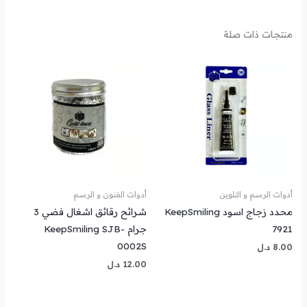
منتجات ذات صلة
أدوات الرسم و التلوين
أدوات الفنون و الرسم
محدد زجاج اسود KeepSmiling
شرائح رقائق اشغال فضي 3
7921
جرام KeepSmiling SJB-
0002S
8.00
د.ل
12.00
د.ل