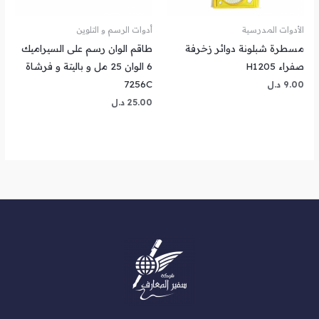
الأدوات المدرسية
أدوات الرسم و التلوين
مسطرة شبلونة دوائر زخرفة
طاقم الوان رسم على السيراميك
صفراء H1205
6 الوان 25 مل و باليتة و فرشاة
7256C
9.00
د.ل
25.00
د.ل