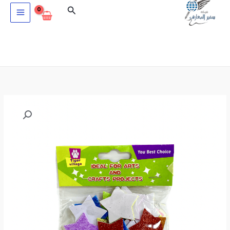
خطي
البحث
لى
لمحتوى
كمية
فوم
نجوم
لامع
و
لاصق