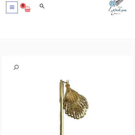
خطي
البحث
لى
لمحتوى
كمية
قلم
حبر
بروش
كريستال
BEST
LUCK
61-
13