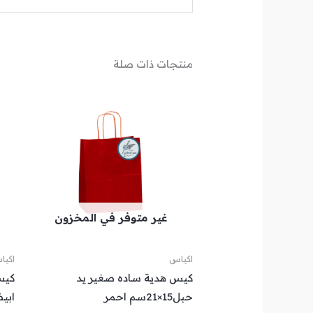
منتجات ذات صلة
غير متوفر في المخزون
اكياس
اكيا
كيس هدية ساده صغير يد
حبل15×21سم احمر
ابي