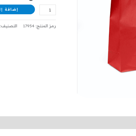
A4
إضافة إل
احمر
رمز المنتج:
17954
التصنيف: