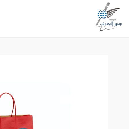
خطي
لى
لمحتوى