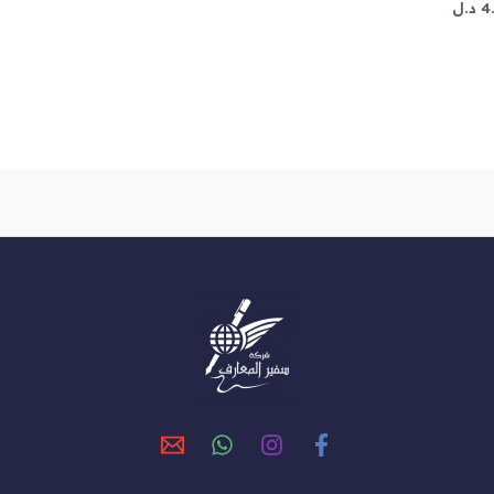
4
د.ل