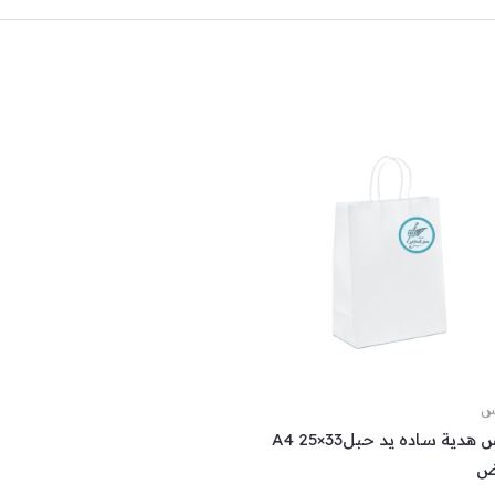
س
كيس هدية ساده يد حبل33×25 A4
ض