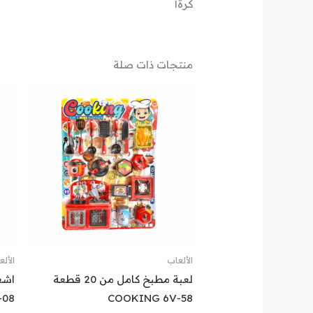
كرة١
منتجات ذات صلة
الألعاب
الأل
لعبة مطبخ كامل من 20 قطعة
-08
COOKING 6V-58