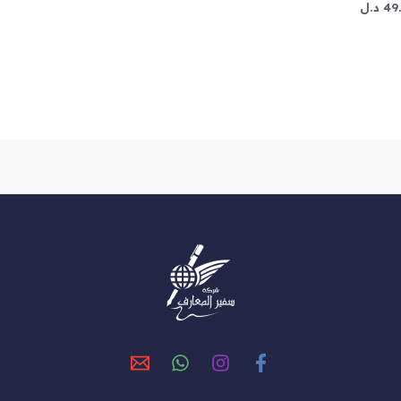
49
د.ل