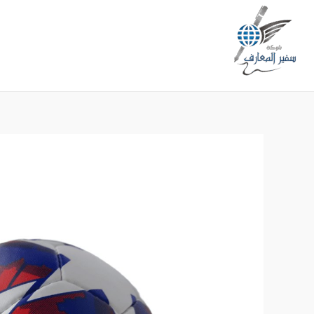
خطي
لى
لمحتوى