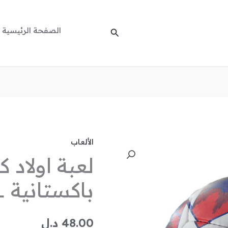
الصفحة الرئيسية
البحث
الألعاب
كمية
لعبة اولاد 
لعبة
اولاد
باكستانية ARSENAL
كرة
قدم
باكستانية
48.00
د.ل
ARSENAL