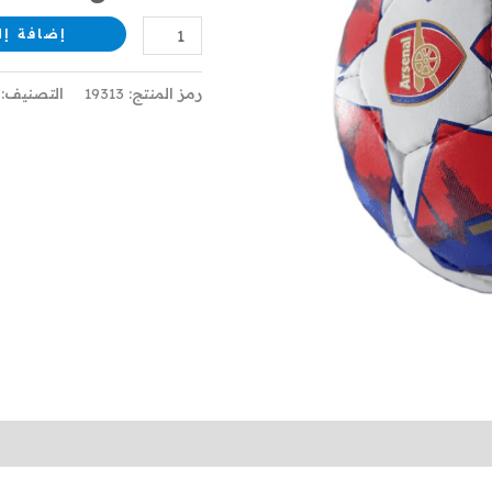
إضافة إل
رمز المنتج:
19313
التصنيف: