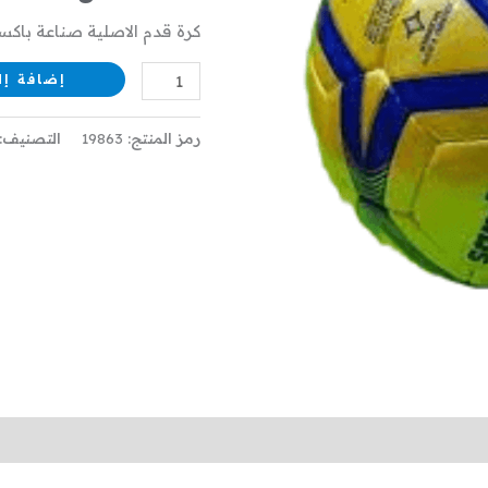
كرة قدم الاصلية صناعة باكست
إضافة إل
رمز المنتج:
19863
التصنيف: