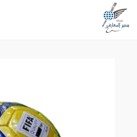
خطي
لى
لمحتوى