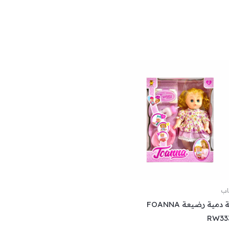
عاب
لعبة دمية رضيعة FOANNA
RW33