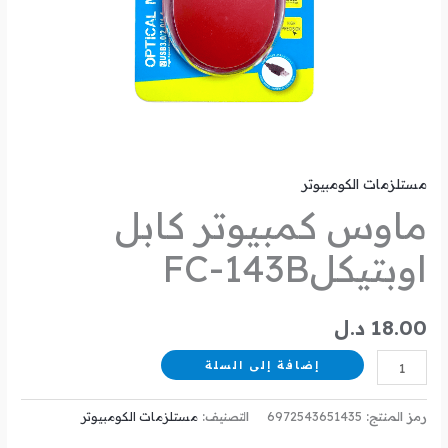
مستلزمات الكومبيوتر
ماوس كمبيوتر كابل
اوبتيكلFC-143B
18.00
د.ل
إضافة إلى السلة
رمز المنتج:
6972543651435
التصنيف:
مستلزمات الكومبيوتر