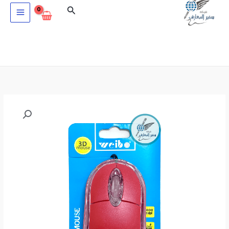
خطي
البحث
لى
لمحتوى
كمية
ماوس
كمبيوتر
كابل
اوبتيكلFC-
143B