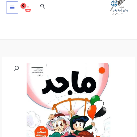
خطي
البحث
لى
لمحتوى
كمية
مجلة
ماجد