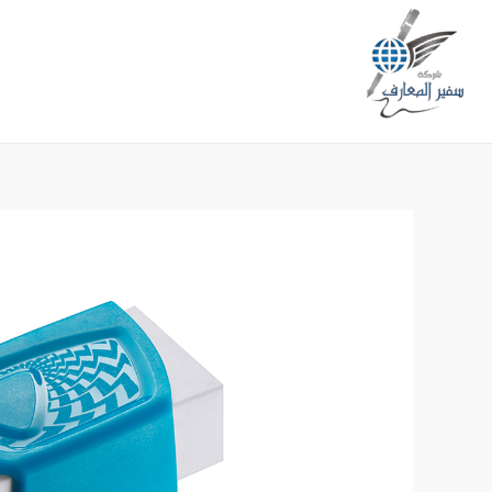
خطي
لى
لمحتوى