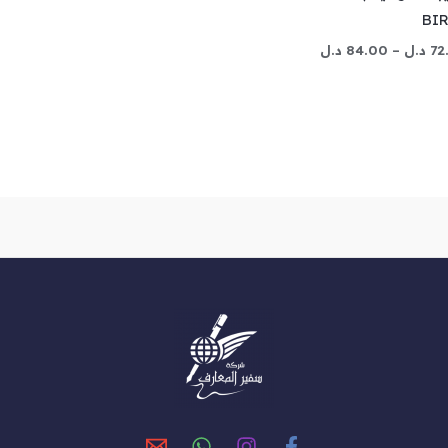
BI
72
د.ل
–
84.00
د.ل