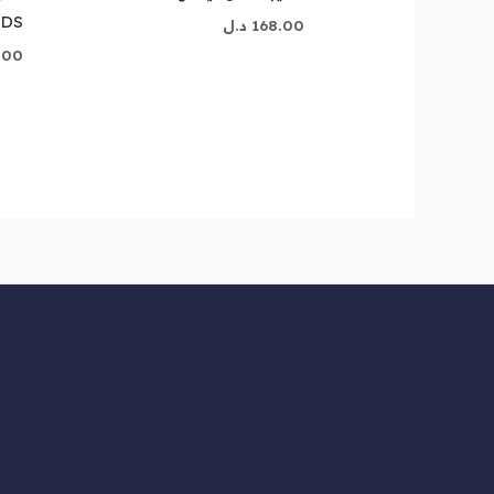
RDS
168.00
د.ل
.00