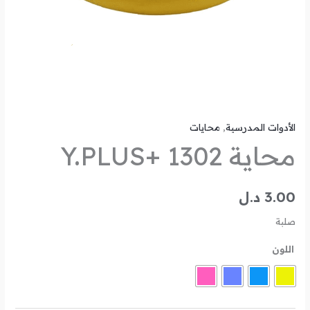
الأدوات المدرسية
,
محايات
محاية Y.PLUS+ 1302
3.00
د.ل
صلبة
اللون