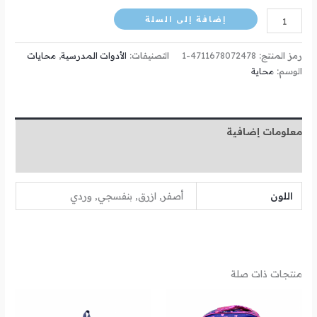
إضافة إلى السلة
رمز المنتج:
4711678072478-1
التصنيفات:
الأدوات المدرسية
,
محايات
الوسم:
محاية
معلومات إضافية
مراجعات (0)
اللون
أصفر, ازرق, بنفسجي, وردي
منتجات ذات صلة