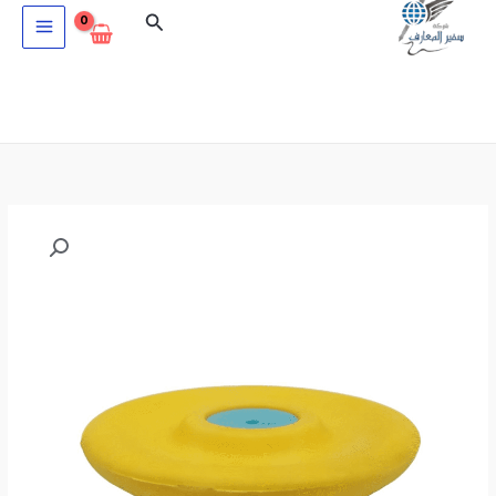
خطي
البحث
لى
لمحتوى
كمية
محاية
Y.PLUS+
1302