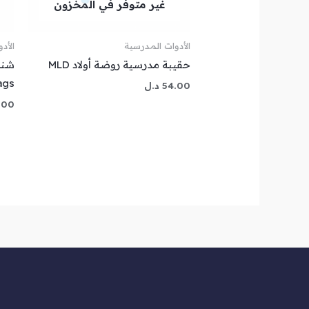
غير متوفر في المخزون
الأدوات المدرسية
الأد
حقيبة مدرسية روضة أولاد MLD
ags
54.00
د.ل
.00