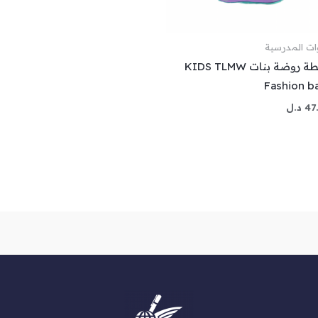
وات المدرسية
شنطة روضة بنات KIDS TLMW
Fashion b
47
د.ل