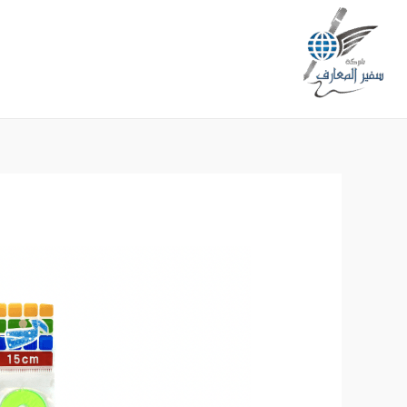
خطي
لى
لمحتوى