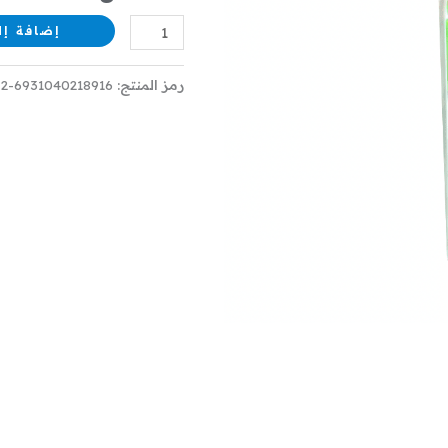
XNB-
إضافة إل
1015
رمز المنتج:
6931040218916-2