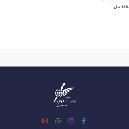
168
د.ل