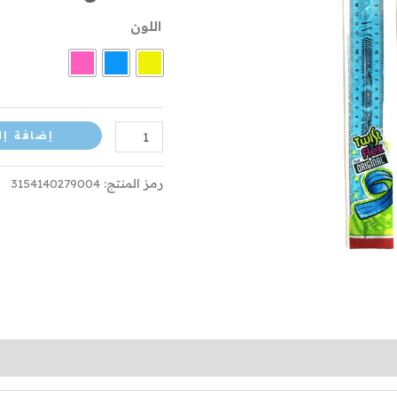
FLEX
اللون
إضافة إل
رمز المنتج:
3154140279004