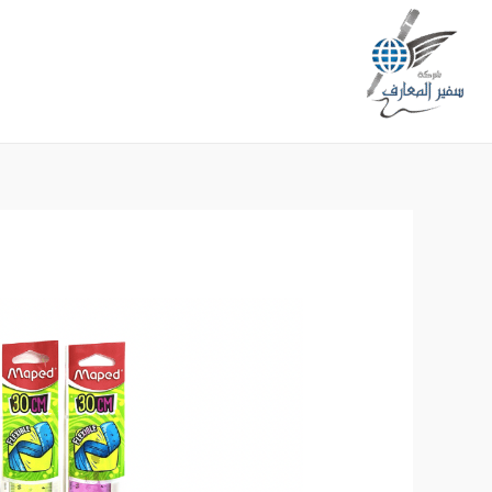
خطي
لى
لمحتوى